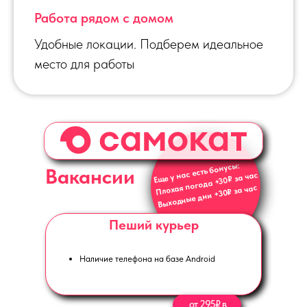
Работа рядом с домом
Удобные локации. Подберем идеальное
место для работы
Еще у нас есть бонусы:
Вакансии
Плохая погода +30₽ за час
Выходные дни +30₽ за час
Пеший курьер
Наличие телефона на базе Android
от 295₽ в