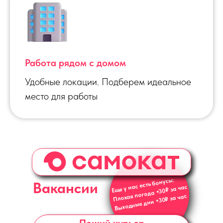
Работа рядом с домом
Удобные локации. Подберем идеальное
место для работы
Еще у нас есть бонусы:
Вакансии
Плохая погода +30₽ за час
Выходные дни +30₽ за час