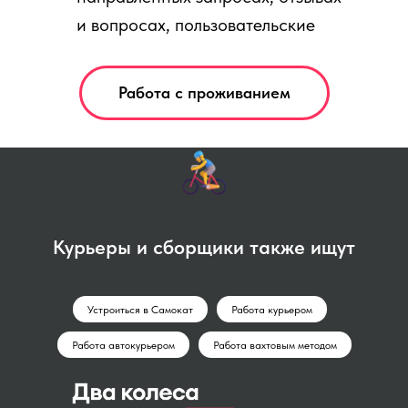
и вопросах, пользовательские
клики, просмотры страниц,
заполнения полей, показы и
Работа с проживанием
просмотры баннеров и видео;
данные, характеризующие
аудиторные сегменты;
параметры сессии.
Персональные данные
Курьеры и сборщики также ищут
Пользователя не являются
общедоступными.
Устроиться в Самокат
Работа курьером
3. Согласие дается на
Работа автокурьером
Работа вахтовым методом
обработку персональных данных
Оператору как с