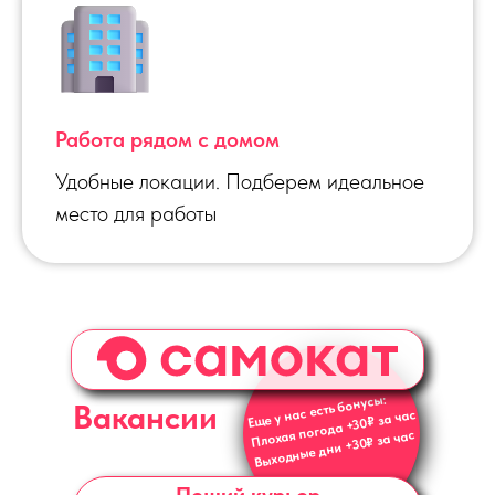
Работа рядом с домом
Удобные локации. Подберем идеальное
место для работы
Еще у нас есть бонусы:
Вакансии
Плохая погода +30₽ за час
Выходные дни +30₽ за час